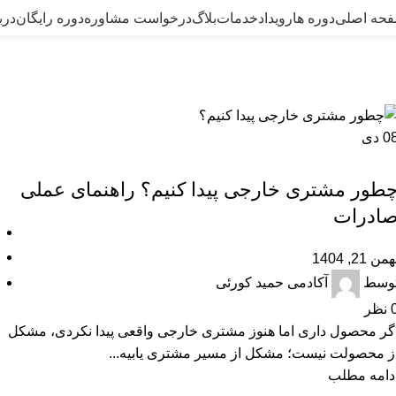
حه اصلی
دوره ها
رویداد
خدمات
بلاگ
درخواست مشاوره
دوره رایگان
درب
ل توسط
آکادمی حمید کو
خانه
مقالات ارسال شده توسط آکادمی حمید کورئی
0
دی
آموزشی
طور مشتری خارجی پیدا کنیم؟ راهنمای عملی
ادرات
من 21, 1404
وسط
آکادمی حمید کورئی
نظر
گر محصول داری اما هنوز مشتری خارجی واقعی پیدا نکردی، مشکل
ز محصولت نیست؛ مشکل از مسیر مشتری‌ یابیه...
دامه مطلب