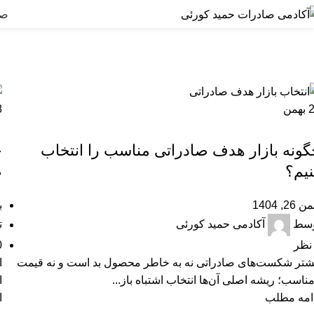
صف
ارسا
بهمن
8
آموزشی
گونه بازار هدف صادراتی مناسب را انتخاب
چ
نیم؟
ص
 26, 1404
به
وسط
آکادمی حمید کورئی
ت
نظر
0
شتر شکست‌های صادراتی نه به‌ خاطر محصول بد است و نه قیمت
ا
مناسب؛ ریشه اصلی آن‌ها انتخاب اشتباه باز...
ا
امه مطلب
ا