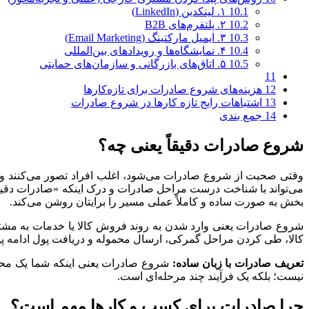
10.1
۱. لینکدین (LinkedIn)
10.2
۲. پلتفرم‌های B2B
10.3
۳. ایمیل مارکتینگ (Email Marketing)
10.4
۴. نمایشگاه‌ها و رویدادهای بین‌المللی
10.5
۵. اتاق‌های بازرگانی و سازمان‌های حمایتی
11
12
هزینه‌های شروع صادرات برای تازه‌کارها
13
اشتباهات رایج تازه‌ کارها در شروع صادرات
14
جمع بندی
شروع صادرات دقیقاً یعنی چه؟
وقتی صحبت از شروع صادرات می‌شود، اغلب افراد تصور می‌کنند وا
می‌تواند با شناخت درست مراحل صادرات و درک اینکه «صادرات دقیقاً 
بخش به‌ صورت ساده و کاملاً عملی مسیر را برایتان روشن می‌کند.
شروع صادرات یعنی وارد شدن به روند فروش کالا یا خدمات به مشتر
کالا، طی‌ کردن مراحل گمرکی، ارسال محموله و دریافت پول ادامه پید
تعریف صادرات با زبان ساده:
شروع صادرات یعنی اینکه شما یک محصو
نیست؛ بلکه یک فرآیند چند مرحله‌ای است.
چرا صادرات برای کسب‌ و کارها مهم است؟