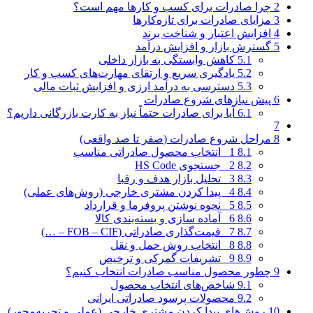
2
چرا صادرات برای کسب‌ و کارها مهم است؟
3
مزایای صادرات برای تازه‌کارها
4
افزایش اعتبار و شناخت برند
5
گسترش بازار و افزایش درآمد
5.1
کاهش وابستگی به بازار داخلی
5.2
یادگیری سریع و ارتقای مهارت‌های کسب‌ و کار
5.3
دسترسی به درآمد ارزی و افزایش ثبات مالی
6
پیش‌ نیازهای شروع صادرات
6.1
آیا برای صادرات حتماً نیاز به کارت بازرگانی داریم؟
7
8
مراحل شروع صادرات (صفر تا صد واقعی)
8.1
1_ انتخاب محصول صادراتی مناسب
8.2
2_ جستجوی HS Code
8.3
3_ تحلیل بازار هدف و رقبا
8.4
4_ پیدا کردن مشتری خارجی (روش‌های عملی)
8.5
5_ نحوه نوشتن پروفرما و قرارداد
8.6
6_ آماده‌ سازی و بسته‌بندی کالا
8.7
7_ قیمت‌گذاری صادراتی (FOB – CIF – …)
8.8
8_ انتخاب روش حمل‌ و نقل
8.9
9_ تشریفات گمرکی و ترخیص
9
چطور محصول مناسب صادرات انتخاب کنیم؟
9.1
شاخص‌های انتخاب محصول
9.2
محصولات پرسود صادراتی ایرانی
10
روش‌های پیدا کردن مشتری خارجی (عملی و تجربه‌محور)