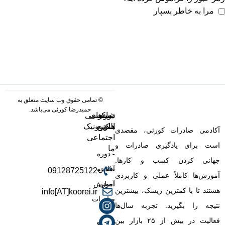
مرا به خاطر بسپار
© تمامی حقوق وب سایت متعلق به
حمیدرضا کورئی می‌باشد.
دوره
شبکه
نمادهای
دسترسی
ها
های
سریع
الکترونیک
آکادمی صادرات کورئی، مقصدی
اجتماعی
است برای یادگیری صادرات و
ما
-
- دوره
جهانی کردن کسب‌ و کارها.
آفلاین
صفحه
09128725122
آموزش‌ها کاملاً عملی و کاربردی
اصلی
آموزش
هستند تا با کمترین ریسک، بیشترین
info[AT]koorei.ir
صادرات
نتیجه را بگیرید. تجربه سال‌ها
-
فعالیت در بیش از ۲۵ بازار بین‌
بلاگ
- رزرو