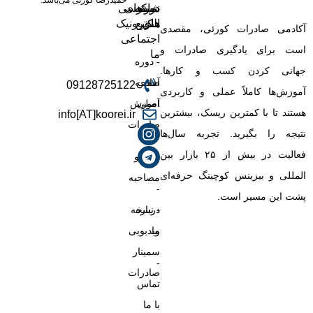
حمیدرضا کورئی می‌باشد.
دوره
شبکه
نمادهای
دسترسی
ها
های
سریع
الکترونیک
آکادمی صادرات کورئی، مقصدی
اجتماعی
است برای یادگیری صادرات و
ما
-
- دوره
جهانی کردن کسب‌ و کارها.
آفلاین
صفحه
09128725122
آموزش‌ها کاملاً عملی و کاربردی
اصلی
آموزش
هستند تا با کمترین ریسک، بیشترین
info[AT]koorei.ir
صادرات
نتیجه را بگیرید. تجربه سال‌ها
-
فعالیت در بیش از ۲۵ بازار بین‌
بلاگ
- رزرو
المللی و بیزینس کوچینگ حرفه‌ای
مصاحبه
-
پشت این مسیر است.
درباره
- نسخه
ما
ویدیویی
سمینار
-
صادرات
تماس
با ما