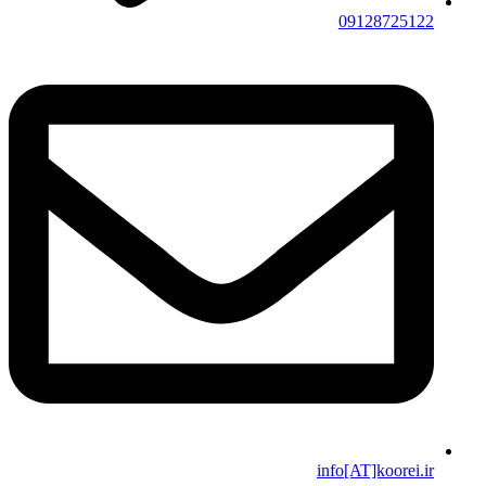
09128725122
info[AT]koorei.ir